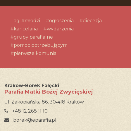
Tagi:
młodzi
ogłoszenia
diecezja
kancelaria
wydarzenia
grupy parafialne
pomoc potrzebującym
pierwsze komunia
Kraków-Borek Fałęcki
Parafia Matki Bożej Zwycięskiej
ul. Zakopiańska 86, 30‑418 Kraków
+48 12 268 11 10
borek@eparafia.pl