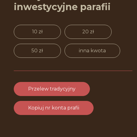
inwestycyjne parafii
10 zł
20 zł
50 zł
inna kwota