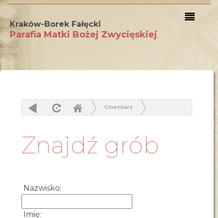
Kraków-Borek Fałęcki
Parafia Matki Bożej Zwycięskiej
Cmentarz
Znajdź grób
Znajdź grób
Nazwisko:
Imię: